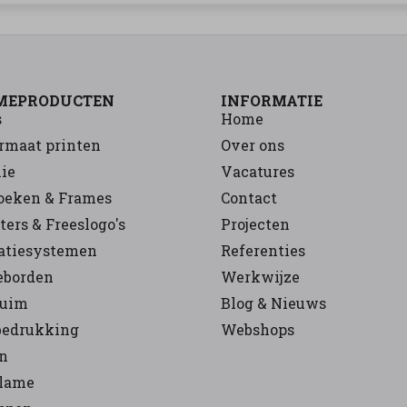
MEPRODUCTEN
INFORMATIE
s
Home
ormaat printen
Over ons
ie
Vacatures
oeken & Frames
Contact
ters & Freeslogo's
Projecten
atiesystemen
Referenties
eborden
Werkwijze
huim
Blog & Nieuws
bedrukking
Webshops
n
clame