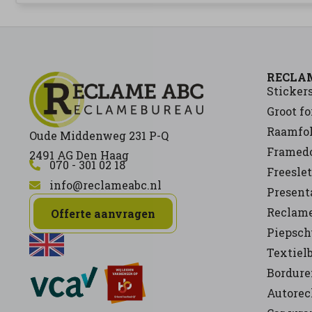
RECLA
Sticker
Groot f
Raamfol
Oude Middenweg 231 P-Q
Framed
2491 AG Den Haag
070 - 301 02 18
Freeslet
info@reclameabc.nl
Present
Reclam
Offerte aanvragen
Piepsc
Textiel
Bordure
Autore