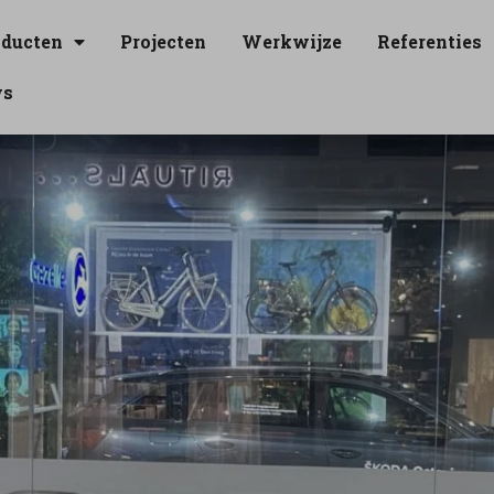
oducten
Projecten
Werkwijze
Referenties
ws