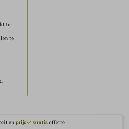
ht te
len te
n,
teit en
prijs
Gratis
offerte